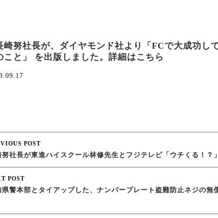
長崎努社長が、ダイヤモンド社より「FCで大成功し
のこと」 を出版しました。詳細はこちら
3.09.17
st
VIOUS POST
崎努社長が東進ハイスクール林修先生とフジテレビ「ウチくる！？
vigation
T POST
知県警本部とタイアップした、ナンバープレート盗難防止ネジの無
。