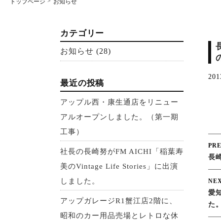
トップページ
お知らせ
カテゴリー
お知らせ
(28)
201
最近の投稿
アップル西・康生通店をリニュー
アルオープンしました。（第一期
工事）
Po
PRE
社長の長崎努がFM AICHI「稲葉寿
長
na
美のVintage Life Stories」に出演
しました。
NEX
愛
アップガレージR1蟹江店2階に、
た
昭和のカー用品売場とレトロな休