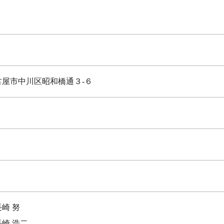
県名古屋市中川区昭和橋通３-６
長崎 努
長崎 浩二