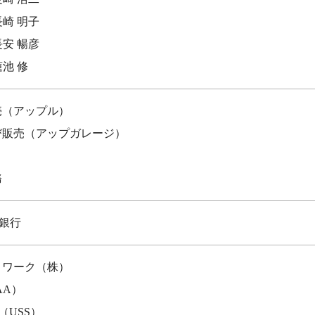
長崎 明子
長安 暢彦
蓮池 修
売（アップル）
び販売（アップガレージ）
務
屋銀行
トワーク（株）
AA）
（USS）